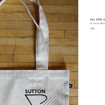
sac vélo 
le local des
20$