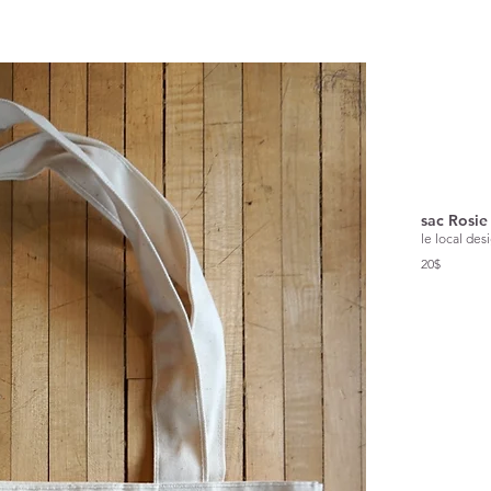
sac Rosie
le local des
20$