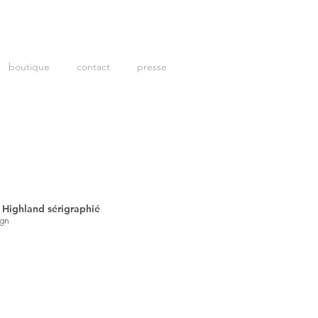
boutique
contact
presse
 Highland sérigraphié
ign