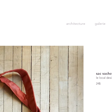
architecture
galerie
sac vache
le local des
24$