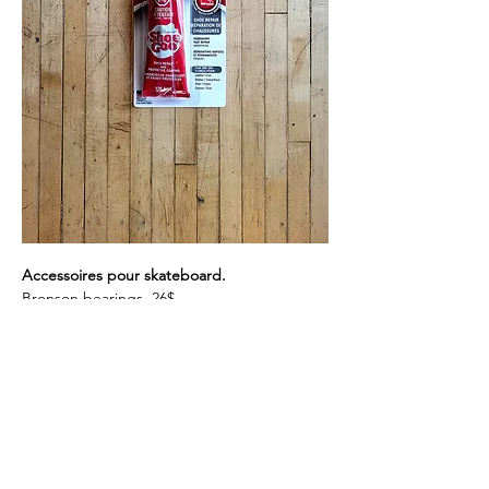
Accessoires pour skateboard.
Bronson bearings 26$
vis independent 6,5$
shoe goo 12$