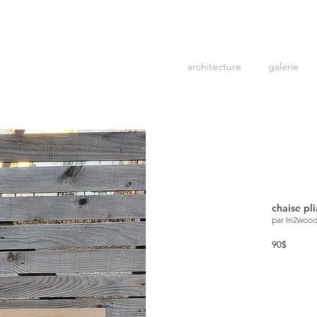
architecture
galerie
chaise pl
par In2woo
90$