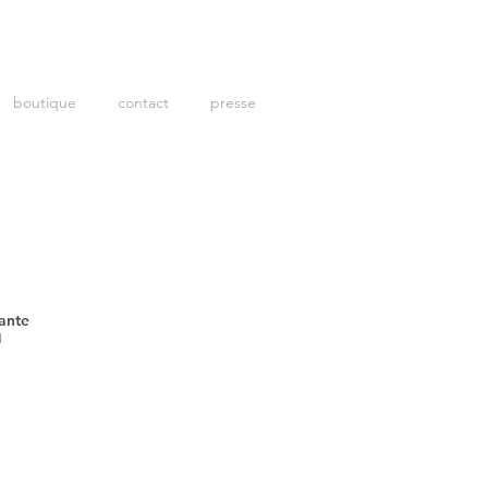
boutique
contact
presse
iante
d