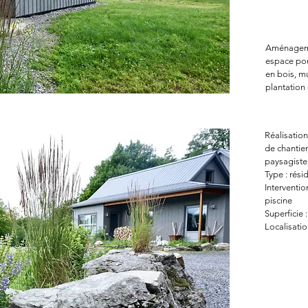
Aménagemen
espace pour
en bois, mu
plantation 
Réalisation
de chantier
paysagiste
Type : rési
Interventio
piscine
Superficie :
Localisatio